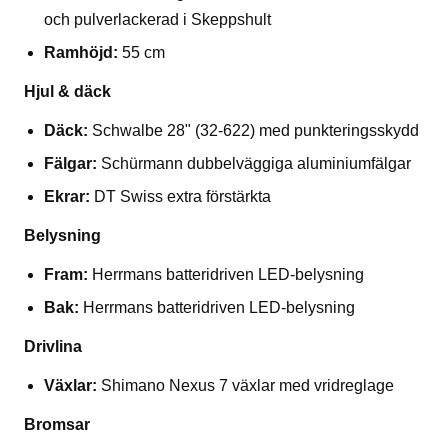
och pulverlackerad i Skeppshult
Ramhöjd:
55 cm
Hjul & däck
Däck:
Schwalbe 28" (32-622) med punkteringsskydd
Fälgar:
Schürmann dubbelväggiga aluminiumfälgar
Ekrar:
DT Swiss extra förstärkta
Belysning
Fram:
Herrmans batteridriven LED-belysning
Bak:
Herrmans batteridriven LED-belysning
Drivlina
Växlar:
Shimano Nexus 7 växlar med vridreglage
Bromsar